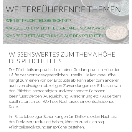
WEITERFÜHERENDE THEMEN
WER IST PFLICHTTEILSBERECHTIGT?
WAS BEDEUTET PFLICHTTEILSERGÄNZUNGSANSPRUCH?
WAS BEDEUTET ANRECHNUNG AUF DEN PFLICHTTEIL?
WISSENSWERTES ZUM THEMA HÖHE
DES PFLICHTTEILS
Der Pflichtteilsanspruch ist ein reiner Geldanspruch in Höhe der
Hälfte des Werts des gesetzlichen Erbteils. Die konkrete Höhe
hängt zum einen von der Erbquote ab, kann aber zum anderen
auch von etwaigen lebzeitigen Zuwendungen des Erblassers an
den Pflichtteilsberechtigten und/oder andere Personen
beeinflusst werden (Ausgleichung, Anrechnung etc.). Außerdem
spielt natürlich der Wert des Nachlasses eine entscheidende
Rolle.
Im Falle lebzeitiger Schenkungen (an Dritte), die den Nachlass
des Erblassers reduziert haben, können zusätzlich sog.
Pflichtteilsergänzungsansprüche bestehen.